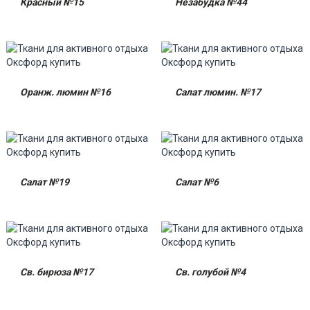
Красный №15
Незабудка №44
Оранж. люмин №16
Салат люмин. №17
Салат №19
Салат №6
Св. бирюза №17
Св. голубой №4