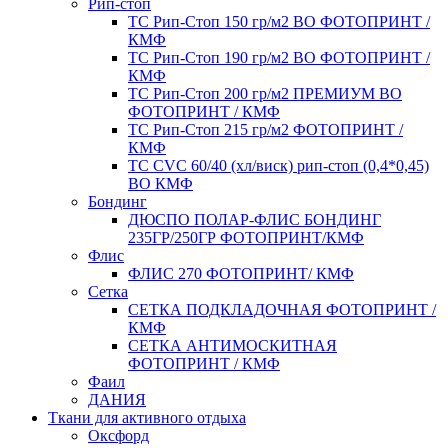
Рип-стоп
TC Рип-Стоп 150 гр/м2 ВО ФОТОПРИНТ /
КМФ
TC Рип-Стоп 190 гр/м2 ВО ФОТОПРИНТ /
КМФ
TC Рип-Стоп 200 гр/м2 ПРЕМИУМ ВО
ФОТОПРИНТ / КМФ
TC Рип-Стоп 215 гр/м2 ФОТОПРИНТ /
КМФ
ТС CVC 60/40 (хл/виск) рип-стоп (0,4*0,45)
ВО КМФ
Бондинг
ДЮСПО ПОЛАР-ФЛИС БОНДИНГ
235ГР/250ГР ФОТОПРИНТ/КМФ
Флис
ФЛИС 270 ФОТОПРИНТ/ КМФ
Сетка
СЕТКА ПОДКЛАДОЧНАЯ ФОТОПРИНТ /
КМФ
СЕТКА АНТИМОСКИТНАЯ
ФОТОПРИНТ / КМФ
Фаил
ДАНИЯ
Ткани для активного отдыха
Оксфорд