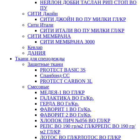
НЕЙЛОН ДОББИ ТАСЛАН РИП СТОП ВО
ПУ
СИТИ Джойн
СИТИ ДЖОЙН ВО ПУ МИЛКИ ГЛ/КР
Сити Итали
СИТИ ИТАЛИ ВО ПУ МИЛКИ ГЛ/КР
СИТИ МЕМБРАНА
СИТИ МЕМБРАНА 3000
Кевлар
ДАНИЯ
Ткани для спецодежды
Защитные ткани
PROTECT BASIC 3S
Спанбонд СС
PROTECT CARBON 3L
Смесовые
МЕДЕЯ-1 ВО ГЛ/КР
ГАЛАКТИКА ВО Гл/Кр.
ГЕРДА ВО Гл/Кр.
ФАВОРИТ 1 ВО Гл/Кр.
ФАВОРИТ 2 ВО Гл/Кр.
ХЛОПОК ПИЧ №056 ВО ГЛ/КР
РЕПС ВО 190 гр/м2 ГЛ/КР
РЕПС ВО 190 гр/
м2 ГЛ/КР
ЛОТОС ВО ГЛ/КР
ЛОТОС ВО ГЛ/КР