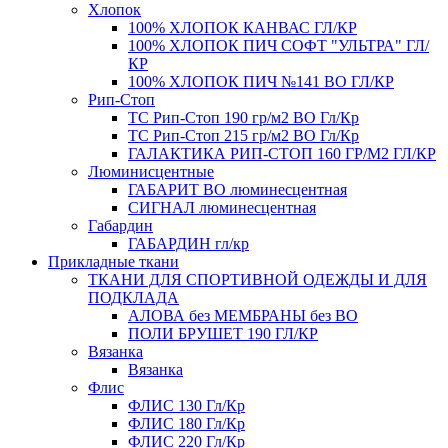
Хлопок
100% ХЛОПОК КАНВАС ГЛ/КР
100% ХЛОПОК ПИЧ СОФТ "УЛЬТРА" ГЛ/
КР
100% ХЛОПОК ПИЧ №141 ВО ГЛ/КР
Рип-Стоп
TC Рип-Стоп 190 гр/м2 ВО Гл/Кр
TC Рип-Стоп 215 гр/м2 ВО Гл/Кр
ГАЛАКТИКА РИП-СТОП 160 ГР/М2 ГЛ/КР
Люминисцентные
ГАБАРИТ ВО люминесцентная
СИГНАЛ люминесцентная
Габардин
ГАБАРДИН гл/кр
Прикладные ткани
ТКАНИ ДЛЯ СПОРТИВНОЙ ОДЕЖДЫ И ДЛЯ
ПОДКЛАДА
АЛОВА без МЕМБРАНЫ без ВО
ПОЛИ БРУШЕТ 190 ГЛ/КР
Вязанка
Вязанка
Флис
ФЛИС 130 Гл/Кр
ФЛИС 180 Гл/Кр
ФЛИС 220 Гл/Кр